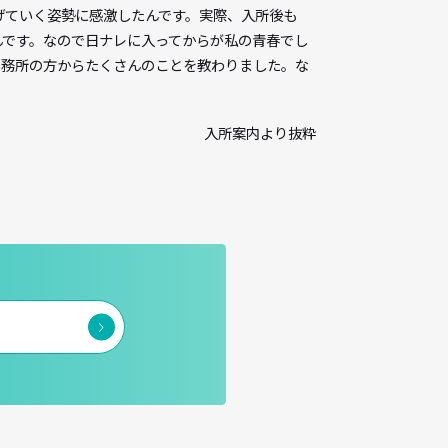
たのもあって、「声優業もいいかもしれない」って思いついたん
とてもおもしろそうだったので、お芝居する方に進もうって決心
作品を作り上げていく姿勢に感激したんです。実際、入所後も
してなかったんです。なので日ナレに入ってからが私の青春でし
年先輩で同じ事務所の方からたくさんのことを教わりました。な
ものですから！
入所案内より抜