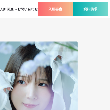
コース紹介
入所関連
お問い合わせ
入所審査
グループプロダクション
ナレーターセミナー
ワークショップ