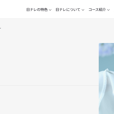
日ナレの特色
日ナレについて
内田 真礼
ップ
主な出身者
各校アクセスマップ
週2回クラス
入所審査
卒業生の声
在校生の声
ジュニア声優クラス
アヤ