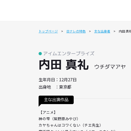
トップページ
日ナレの特色
主な出身者
日ナレの特色
代表メッセージ
コース紹介
入所金・受講料など
講師一覧
保護者の方へ
週1回クラス
入所までのステ
アイムエンタープライズ
内田 真礼
ウチダマ
生年月日：12月27日
出身地 ：東京都
主な出演作品
【アニメ】