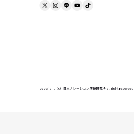
株式会社日本ナレーション演技研究所
〒151-0053
東京都渋谷区代々木1－24－6
TSビルアネックス 2F