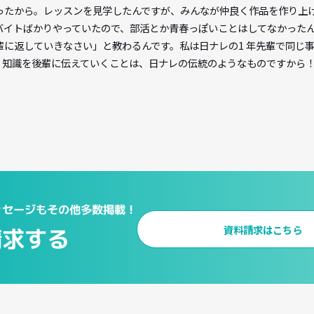
会社に勤めることも考えました。でも、中学生の頃、演劇部だっ
すからね。それで声優養成所の見学に行ったんです。そうしたら
そうだったから。レッスンを見学したんですが、みんなが仲良く
の頃はバイトばかりやっていたので、部活とか青春っぽいことは
のを後輩に返していきなさい」と教わるんです。私は日ナレの1 
きます。知識を後輩に伝えていくことは、日ナレの伝統のような
のメッセージもその他多数掲載！