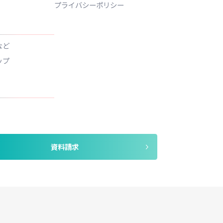
ース紹介
お知らせ
会社概要
1回クラス
よくあるご質問
2回クラス
参画作品
ュニア声優クラス
無料体験レッスン
レーターセミナー
レッスン見学
ークショップ
プライバシーポリシー
所関連
所金・受講料など
所までのステップ
問い合わせ