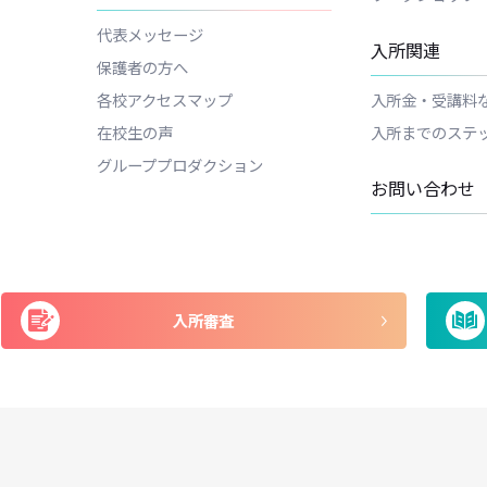
日ナレの特色
コ
講師一覧
週
主な出身者
週
卒業生の声
ジ
ナ
日ナレについて
ワ
代表メッセージ
入
保護者の方へ
各校アクセスマップ
入
在校生の声
入
グループプロダクション
お