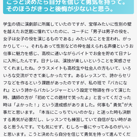
こうと決めたら自分を信じて勇気を持って。
そのほうがきっと後悔が少ないと思う。
学生の頃に演劇部に所属していたのですが、宝塚みたいに性別の壁
を越えたお芝居に憧れていたのに、コーチに「男子は男子の役を、
女子は女子の役を演じるものである」みたいなことを言われ、がっ
かりして･･･。それもあって性別などの枠を越えられる声優というお
仕事に魅力を感じ、高校に通いながらバイトでお金を貯めて日ナレ
に入所したんです。日ナレは、演技が楽しいということを実感させ
てくれましたね。クラスメイトも高校生や社会人の方もいて、いろ
いろな交流ができて楽しかったです。あるレッスンで、詩からセリ
フなどを作るという課題があったのですが、私の班で『バカにな
れ』という詩からバカレンジャーという設定で物語を作って演じた
時、講師の方が「初めてこの題材で笑ったよ」と言ってくださった
時は「よかった！」という達成感がありました。何事も“ 勇気”が大
事だと思います。「本当にこっちでいいのかな」と迷った時も決断
する勇気が必要だし、レッスンでも練習していて自信がない時があ
ると思うんです。でも気にせず、むしろ一番にやってみるのがいい
と思います。こうと決めたら自分を信じて勇気を持って進んでくだ