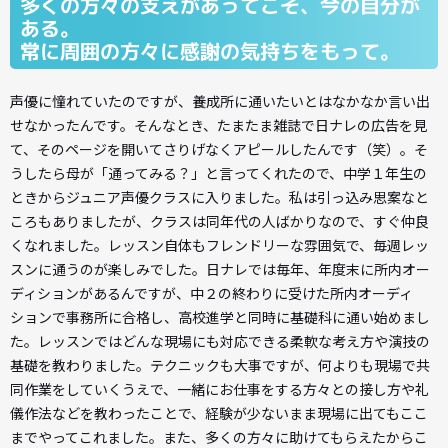
多くの方々の支えがあってこそ、今の自分が
ある。
常に周囲の方々に感謝の気持ちをもって。
声優に憧れていたのですが、養成所に通いたいとはなかなか言い出
せなかったんです。そんなとき、たまたま雑誌で日ナレの広告を見
て、そのページを開いてさりげなくアピールしたんです（笑）。そ
うしたら母が「通ってみる？」と言ってくれたので、中学１年生の
ときからジュニア声優クラスに入りました。私は引っ込み思案なと
ころもありましたが、クラスは同年代の人ばかりなので、すぐ仲良
くなれました。レッスン自体もフレンドリーな雰囲気で、毎週レッ
スンに通うのが楽しみでした。日ナレでは毎年、年度末に所内オー
ディションがあるんですが、中２の終わりに受けた所内オーディ
ションで事務所に合格し、高校進学と同時に基礎科に通い始めまし
た。レッスンではどんな現場にも対応できる柔軟な考え方や演技の
基礎を教わりました。テクニックも大事ですが、何よりも現場で共
同作業をしていくうえで、一緒にお仕事をする方々との接し方や礼
儀作法などを教わったことで、経験が少ないまま現場に出てもここ
までやってこれました。また、多くの方々に助けてもらえたからこ