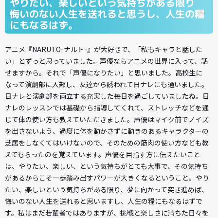
やりたい、楽しいという気持ちがある限り
悔いのない人生を送れると思うし、人生の糧
にもなるはず。
アニメ『NARUTO-ナルト-』が大好きで、「私もキャラと話した
い」とずっと思っていました。声優ならアニメの世界に入って、話
せますから。それで「声優になりたい」と思いました。高校生に
なって演劇部に入部し、友達から誘われて日ナレにも通いました。
日ナレと演劇部を両立する充実した毎日を過ごしていましたね。日
ナレのレッスンでは基礎から指導してくれて、ストレッチなどを通
じて体の使い方も教えていただきました。声優はマイク前でノイズ
を出さないよう、過度に体を動かさずに動きのあるキャラクターの
芝居をしなくてはいけないので、そのための筋肉の使い方なども教
えてもらったのを覚えています。声優を目指す方に伝えたいこと
は、やりたい、楽しい、という気持ちがとても大事で、その気持ち
があるからこそ一歩踏み出すパワーが大きくなるということ。やり
たい、楽しいという気持ちがある限り、夢に向かって突き進めば、
悔いのない人生を送れると思いますし、人生の糧にもなるはずで
す。私はまだ若輩者ではありますが、挑戦と楽しさに満ちた日々を