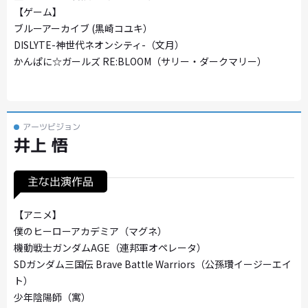
【ゲーム】
ブルーアーカイブ (黒崎コユキ）
DISLYTE-神世代ネオンシティ-（文月）
かんぱに☆ガールズ RE:BLOOM（サリー・ダークマリー）
アーツビジョン
井上 悟
主な出演作品
【アニメ】
僕のヒーローアカデミア（マグネ）
機動戦士ガンダムAGE（連邦軍オペレータ）
SDガンダム三国伝 Brave Battle Warriors（公孫瓚イージーエイ
ト）
少年陰陽師（寓）