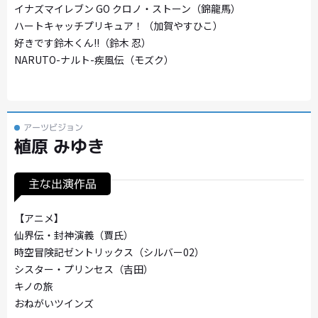
イナズマイレブン GO クロノ・ストーン（錦龍馬）
ハートキャッチプリキュア！（加賀やすひこ）
好きです鈴木くん!!（鈴木 忍）
NARUTO-ナルト-疾風伝（モズク）
アーツビジョン
植原 みゆき
主な出演作品
【アニメ】
仙界伝・封神演義（賈氏）
時空冒険記ゼントリックス（シルバー02）
シスター・プリンセス（吉田）
キノの旅
おねがいツインズ