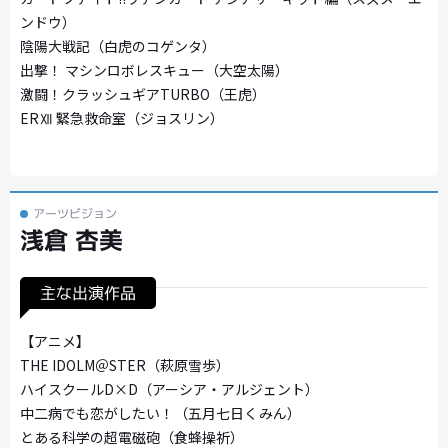
ンドウ）
陰陽大戦記（白虎のコゲンタ）
出撃！ マシンロボレスキュー（大空太陽）
激闘！クラッシュギアTURBO（王虎）
ERⅫ 緊急救命室（ジョスリン）
アーツビジョン
浅倉 杏美
主な出演作品
【アニメ】
THE IDOLM＠STER（萩原雪歩）
ハイスクールD×D（アーシア・アルジェント）
中二病でも恋がしたい！（五月七日くみん）
とある科学の超電磁砲（食蜂操祈）