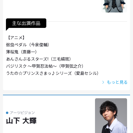
主な出演作品
【アニメ】
弱虫ペダル（今泉俊輔）
薄桜鬼（斎藤一）
あんさんぶるスターズ!（三毛縞斑）
バジリスク 〜甲賀忍法帖〜（甲賀弦之介）
うたの☆プリンスさまっ♪シリーズ（愛島セシル）
もっと見る
アーツビジョン
山下 大輝