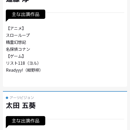
主な出演作品
【アニメ】
スローループ
精霊幻想記
名探偵コナン
【ゲーム】
リスト118（ヨル）
Readyyy!（紺野梓）
アーツビジョン
太田 五葵
主な出演作品