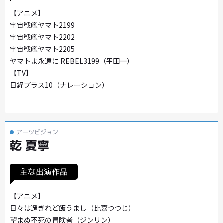
【アニメ】
宇宙戦艦ヤマト2199
宇宙戦艦ヤマト2202
宇宙戦艦ヤマト2205
ヤマトよ永遠に REBEL3199（平田一）
【TV】
日経プラス10（ナレーション）
アーツビジョン
乾 夏寧
主な出演作品
【アニメ】
日々は過ぎれど飯うまし（比嘉つつじ）
望まぬ不死の冒険者（ジンリン）