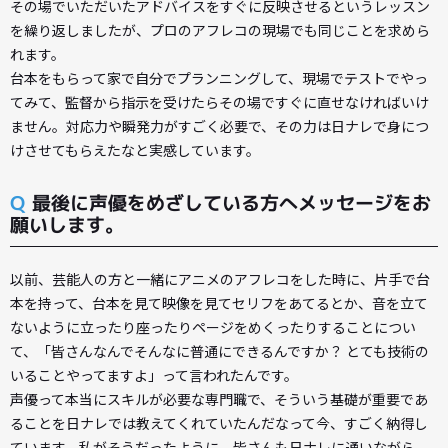
その場でいただいたアドバイスをすぐに反映させるというレッスン
を繰り返しましたが、プロのアフレコの現場でも同じことを求めら
れます。
台本をもらって家で自分でプランニングして、現場でテストでやっ
てみて、監督から指示を受けたらその場ですぐに直せなければいけ
ません。対応力や瞬発力がすごく必要で、その力は日ナレで身につ
けさせてもらえたなと実感しています。
Q
最後に声優をめざしている方へメッセージをお
願いします。
以前、芸能人の方と一緒にアニメのアフレコをした時に、片手で台
本を持って、台本を見て映像を見てセリフをあてるとか、音を立て
ないように立ったり座ったりページをめくったりすることについ
て、「皆さんなんでそんなに普通にできるんですか？ とても技術の
いることやってますよ」って言われたんです。
声優って本当にスキルが必要な専門職で、そういう基礎が重要であ
ることを日ナレでは教えてくれていたんだなって今、すごく納得し
ています。私がそうだったように、皆さんも日ナレに通いながら、