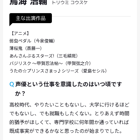
鳥海 浩輔
トリウミ コウスケ
主な出演作品
【アニメ】
弱虫ペダル（今泉俊輔）
薄桜鬼（斎藤一）
あんさんぶるスターズ!（三毛縞斑）
バジリスク 〜甲賀忍法帖〜（甲賀弦之介）
うたの☆プリンスさまっ♪シリーズ（愛島セシル）
声優という仕事を意識したのはいつ頃です
Q
か？
高校時代、やりたいこともないし、大学に行けるほど
でもないし、でも就職もしたくない。とりあえず時間
的猶予がほしくて、専門学校に何年間か通っていれば
既成事実ができるかなと思ったのが始まりでした。