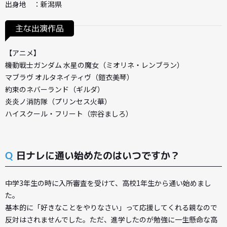
出身地 ：新潟県
主な出演作品
【アニメ】
機動戦士ガンダム 水星の魔女（ミオリネ・レンブラン）
マブラヴ オルタネイティヴ（鎧衣美琴）
約束のネバーランド（ギルダ）
炎炎ノ消防隊（プリンセス火華）
ハイスクール・フリート（宗谷ましろ）
Q
日ナレに通い始めたのはいつですか？
中学3年生の時に入所審査を受けて、高校1年生から通い始めまし
た。
基本的に「好きなことをやりなさい」って応援してくれる親なので
反対はされませんでした。ただ、進学したのが勉強に一生懸命な高