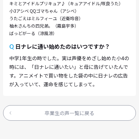
キミとアイドルプリキュア♪（キュアアイドル/咲良うた）
小3アシベ QQゴマちゃん（アシベ）
うたごえはミルフィーユ（近衛玲音）
柚木さんちの四兄弟。（霧島宇多）
ばっどがーる（涼風涼）
日ナレに通い始めたのはいつですか？
Q
中学1年生の時でした。実は声優をめざし始めた小4の
時には、「日ナレに通いたい」と母に告げていたんで
す。アニメイトで買い物をした袋の中に日ナレの広告
が入っていて、運命を感じてしまって。
卒業生の声一覧に戻る