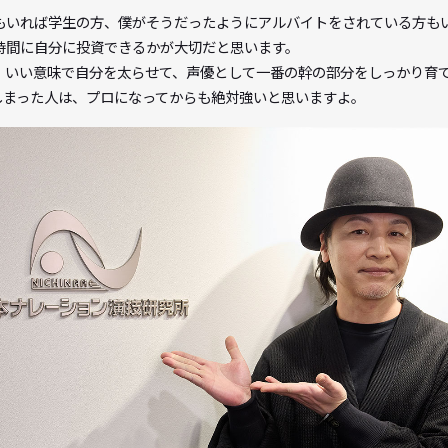
自分の言いたいようにしか言っていない。それってお芝居じゃな
えて理解できたのは少し後のことだったのですが、その時に、自
気づけないままの人もいたかもしれない。自分だけで気持ちよく
か、“気づけるかどうか”は現場に出た時、必要なことだと思い
ている読者にメッセージをお願いし
いる方もいれば学生の方、僕がそうだったようにアルバイトをさ
ている時間に自分に投資できるかが大切だと思います。
やして、いい意味で自分を太らせて、声優として一番の幹の部分
にしてしまった人は、プロになってからも絶対強いと思いますよ