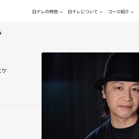
日ナレの特色
日ナレについて
鳥海 浩輔
ップ
主な出身者
各校アクセスマップ
週2回クラス
入所審査
卒業生の声
在校生の声
ジュニア声優クラス
 コウスケ