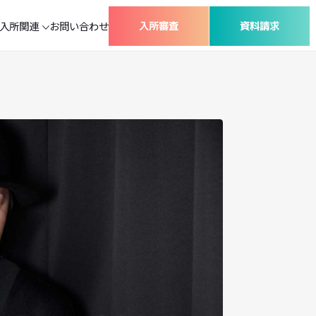
コース紹介
入所関連
お問い合わせ
入所審査
グループプロダクション
ナレーターセミナー
ワークショップ