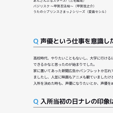
弱虫ペダル（今泉俊輔）
薄桜鬼（斎藤一）
あんさんぶるスターズ!（三毛縞斑）
バジリスク 〜甲賀忍法帖〜（甲賀弦之介）
うたの☆プリンスさまっ♪シリーズ（愛島セシ
Q
声優という仕事を意
高校時代、やりたいこともないし、大学に
できるかなと思ったのが始まりでした。
家に置いてあった新聞広告かパンフレット
ましたし、人並に映画もアニメも観ていま
入所を決めた時も、声優になりたいとか、