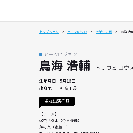
トップページ
日ナレの特色
卒業生の声
日ナレの特色
代表メッセージ
コース紹介
入所金・受講料など
講師一覧
保護者の方へ
週1回クラス
入所までのステ
アーツビジョン
鳥海 浩輔
トリウミ
生年月日：5月16日
出身地 ：神奈川県
主な出演作品
【アニメ】