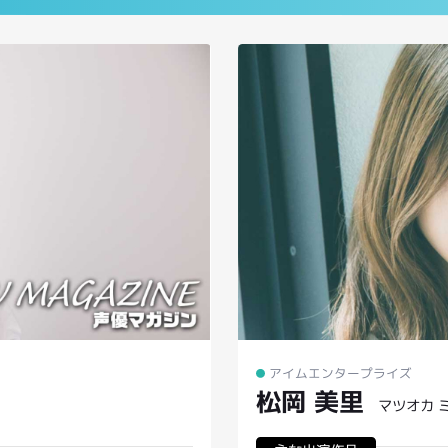
声優マ
声優マガジン
声